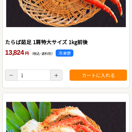
たらば茹足 1肩特大サイズ 1kg前後
13,824
冷凍便
円
（税込･送料別）