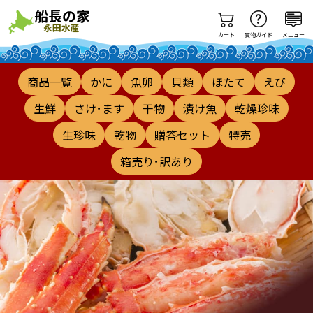
カート
買物ガイド
メニュー
商品一覧
かに
魚卵
貝類
ほたて
えび
生鮮
さけ･ます
干物
漬け魚
乾燥珍味
生珍味
乾物
贈答セット
特売
箱売り･訳あり