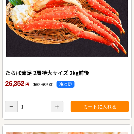
たらば茹足 2肩特大サイズ 2kg前後
26,352
冷凍便
円
（税込･送料別）