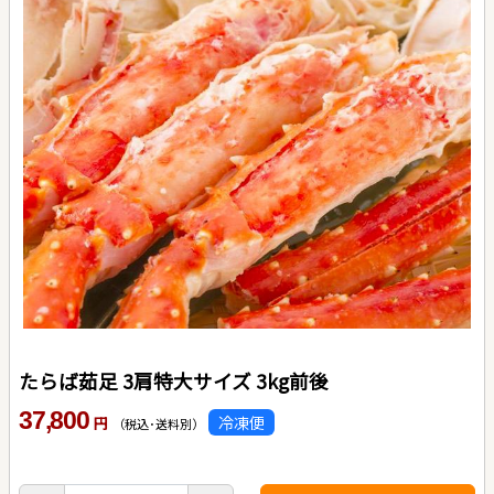
たらば茹足 3肩特大サイズ 3kg前後
37,800
冷凍便
円
（税込･送料別）