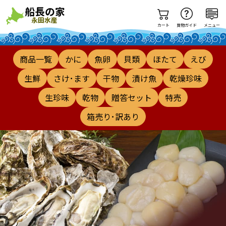
カート
買物ガイド
メニュー
商品一覧
かに
魚卵
貝類
ほたて
えび
生鮮
さけ･ます
干物
漬け魚
乾燥珍味
生珍味
乾物
贈答セット
特売
箱売り･訳あり