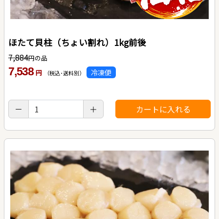
ほたて貝柱（ちょい割れ）1kg前後
7,884
円の品
7,538
冷凍便
円
（税込･送料別）