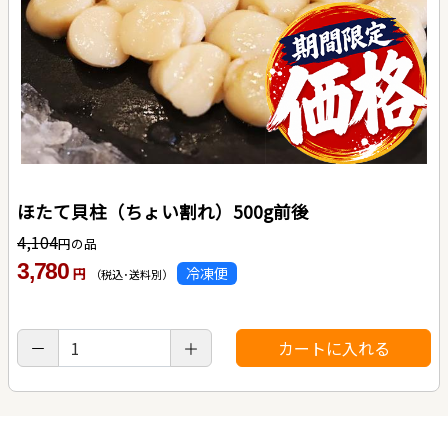
ほたて貝柱（ちょい割れ）500g前後
4,104
円の品
3,780
冷凍便
円
（税込･送料別）