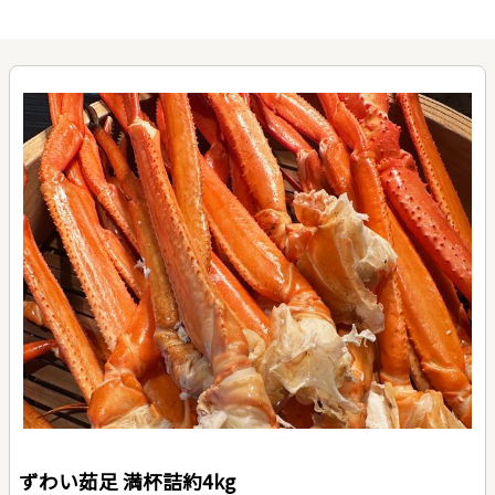
ずわい茹足 満杯詰約4kg