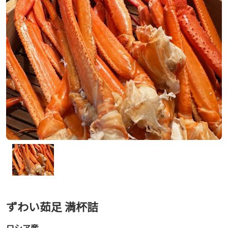
ずわい茹足 満杯詰
ロシア産