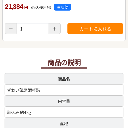
21,384
冷凍便
円
（税込･送料別）
商品の説明
商品名
ずわい茹足 満杯詰
内容量
詰込み 約4kg
産地