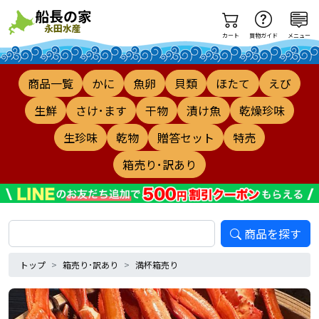
カート
買物ガイド
メニュー
商品一覧
かに
魚卵
貝類
ほたて
えび
生鮮
さけ･ます
干物
漬け魚
乾燥珍味
生珍味
乾物
贈答セット
特売
箱売り･訳あり
商品を探す
トップ
箱売り･訳あり
満杯箱売り