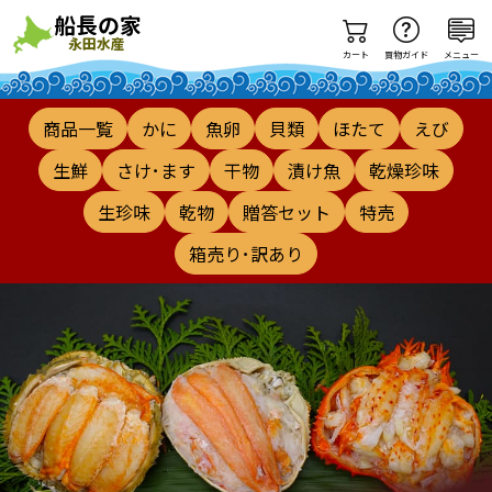
カート
買物ガイド
メニュー
商品一覧
かに
魚卵
貝類
ほたて
えび
生鮮
さけ･ます
干物
漬け魚
乾燥珍味
生珍味
乾物
贈答セット
特売
箱売り･訳あり