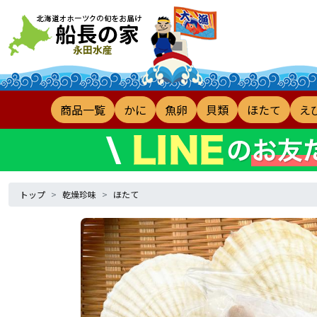
商品一覧
かに
魚卵
貝類
ほたて
え
トップ
乾燥珍味
ほたて