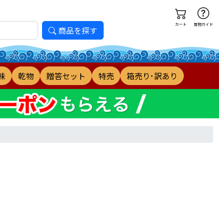
カート
買物ガイド
商品を探す
味
乾物
贈答セット
特売
箱売り･訳あり