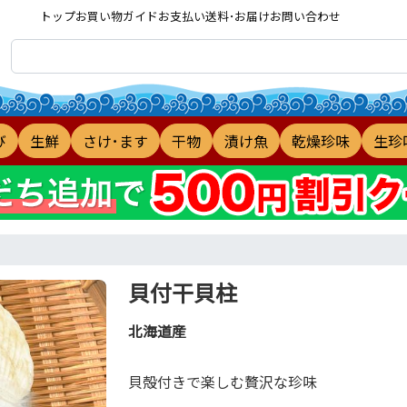
トップ
お買い物ガイド
お支払い
送料･お届け
お問い合わせ
び
生鮮
さけ･ます
干物
漬け魚
乾燥珍味
生珍
貝付干貝柱
北海道産
貝殻付きで楽しむ贅沢な珍味