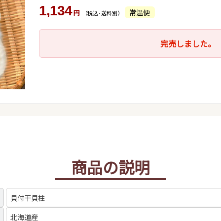
1,134
常温便
円
（税込･送料別）
完売しました。
商品の説明
貝付干貝柱
北海道産