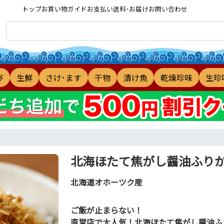
トップ
お買い物ガイド
お支払い
送料･お届け
お問い合わせ
び
生鮮
さけ･ます
干物
漬け魚
乾燥珍味
生珍
北海ほたて焦がし醤油ふり
北海道オホーツク産
ご飯が止まらない！
直営店で大人気！北海ほたて焦がし醤油ふ