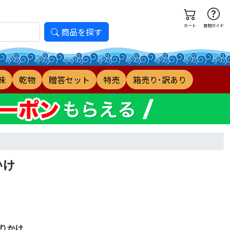
カート
買物ガイド
商品を探す
味
乾物
贈答セット
特売
箱売り･訳あり
かけ
りかけ