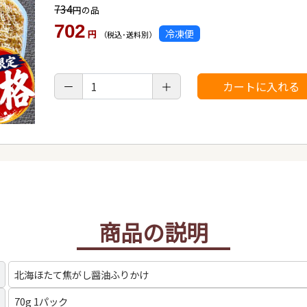
734
円の品
702
冷凍便
円
（税込･送料別）
商品の説明
北海ほたて焦がし醤油ふりかけ
70g 1パック