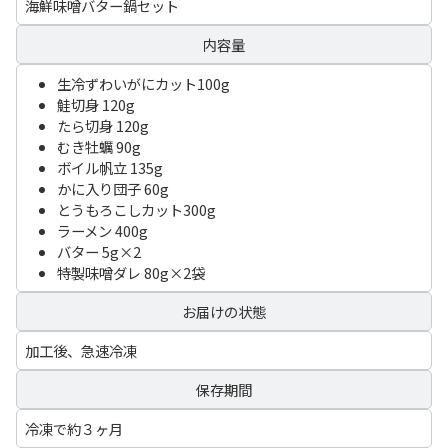
海鮮味噌バター鍋セット
内容量
生冷ずわいがにカット100g
鮭切身 120g
たら切身 120g
むき牡蠣 90g
ボイル帆立 135g
かに入り団子 60g
とうもろこしカット300g
ラーメン 400g
バター 5g×2
特製味噌ダレ 80g×2袋
お届けの状態
加工後、急速冷凍
保存期間
冷凍で約３ヶ月