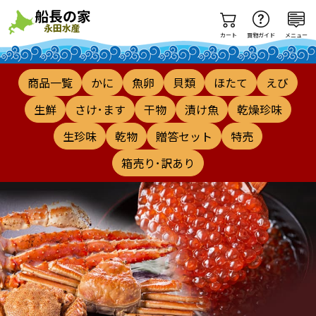
カート
買物ガイド
メニュー
商品一覧
かに
魚卵
貝類
ほたて
えび
生鮮
さけ･ます
干物
漬け魚
乾燥珍味
生珍味
乾物
贈答セット
特売
箱売り･訳あり