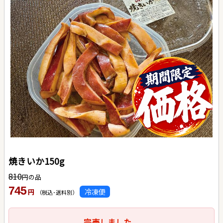
焼きいか150g
810
円の品
745
冷凍便
円
（税込･送料別）
完売しました。