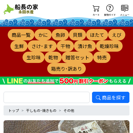
カート
買物ガイド
メニュー
商品一覧
かに
魚卵
貝類
ほたて
えび
生鮮
さけ･ます
干物
漬け魚
乾燥珍味
生珍味
乾物
贈答セット
特売
箱売り･訳あり
商品を探す
トップ
干しもの･焼きもの
その他