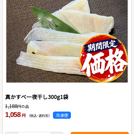
真かすべ一夜干し300g1袋
1,188
円の品
1,058
冷凍便
円
（税込･送料別）