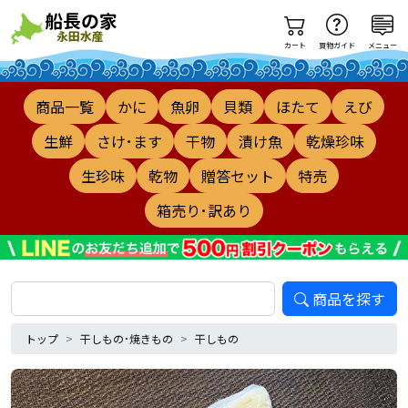
カート
買物ガイド
メニュー
商品一覧
かに
魚卵
貝類
ほたて
えび
生鮮
さけ･ます
干物
漬け魚
乾燥珍味
生珍味
乾物
贈答セット
特売
箱売り･訳あり
商品を探す
トップ
干しもの･焼きもの
干しもの