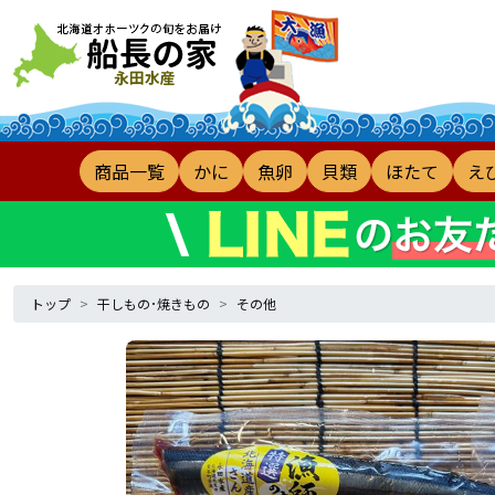
商品一覧
かに
魚卵
貝類
ほたて
え
トップ
干しもの･焼きもの
その他