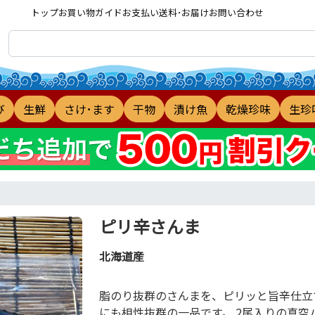
トップ
お買い物ガイド
お支払い
送料･お届け
お問い合わせ
び
生鮮
さけ･ます
干物
漬け魚
乾燥珍味
生珍
ピリ辛さんま
北海道産
脂のり抜群のさんまを、ピリッと旨辛仕立
にも相性抜群の一品です。 2尾入りの真