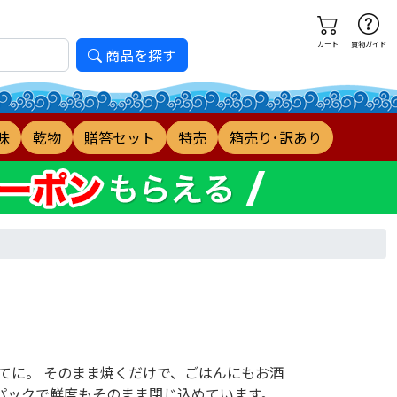
カート
買物ガイド
商品を探す
味
乾物
贈答セット
特売
箱売り･訳あり
てに。 そのまま焼くだけで、ごはんにもお酒
空パックで鮮度もそのまま閉じ込めています。