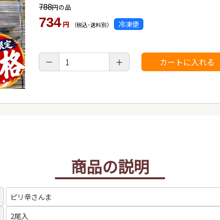
788
円の品
734
冷凍便
円
（税込･送料別）
商品の説明
ピリ辛さんま
2尾入