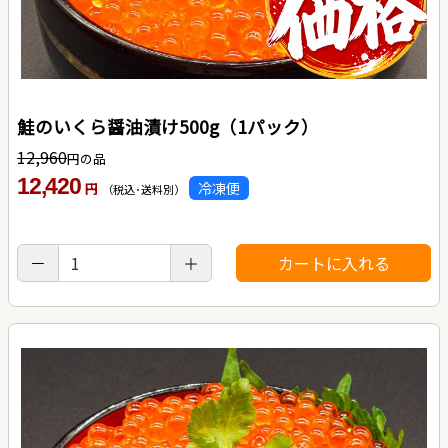
鮭のいくら醤油漬け500g（1パック）
12,960
円の品
12,420
冷凍便
円
（税込･送料別）