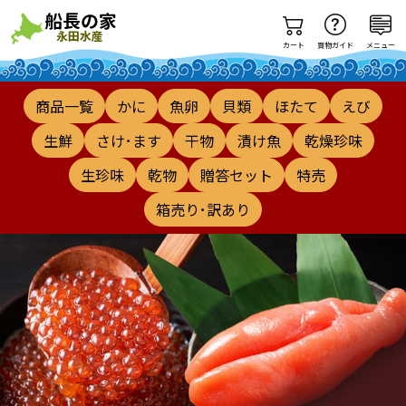
カート
買物ガイド
メニュー
商品一覧
かに
魚卵
貝類
ほたて
えび
生鮮
さけ･ます
干物
漬け魚
乾燥珍味
生珍味
乾物
贈答セット
特売
箱売り･訳あり