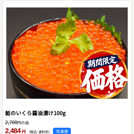
鮭のいくら醤油漬け100g
2,700
円の品
2,484
冷凍便
円
（税込･送料別）