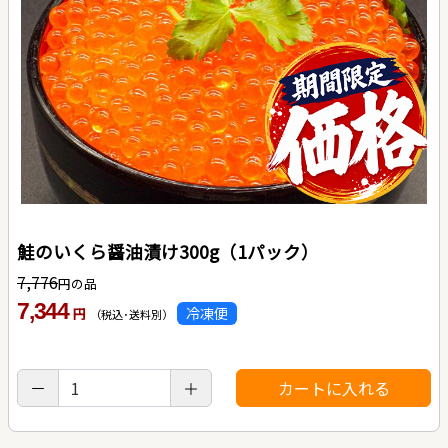
鮭のいくら醤油漬け300g（1パック）
7,776
円の品
7,344
冷凍便
円
（税込･送料別）