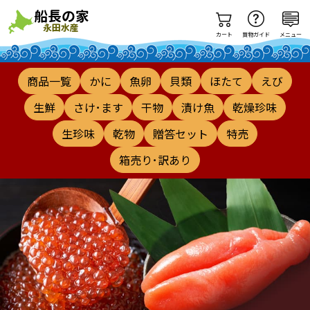
カート
買物ガイド
メニュー
商品一覧
かに
魚卵
貝類
ほたて
えび
生鮮
さけ･ます
干物
漬け魚
乾燥珍味
生珍味
乾物
贈答セット
特売
箱売り･訳あり