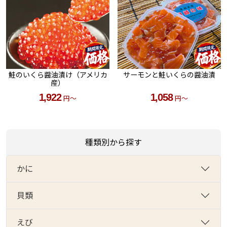
鮭のいくら醤油漬け（アメリカ
サーモンと鮭いくらの醤油漬
産）
1,922
1,058
円～
円～
種類別から探す
かに
貝類
えび