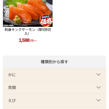
刺身キングサーモン（厚切8切
入）
1,598
円～
種類別から探す
かに
貝類
えび