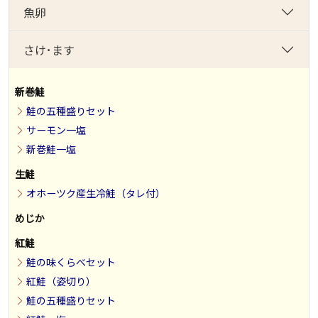
魚卵
さけ･ます
新巻鮭
鮭の五種盛りセット
サーモン一塩
新巻鮭一塩
生鮭
オホーツク産生冷鮭（タレ付）
めじか
紅鮭
鮭の味くらべセット
紅鮭（姿切り）
鮭の五種盛りセット