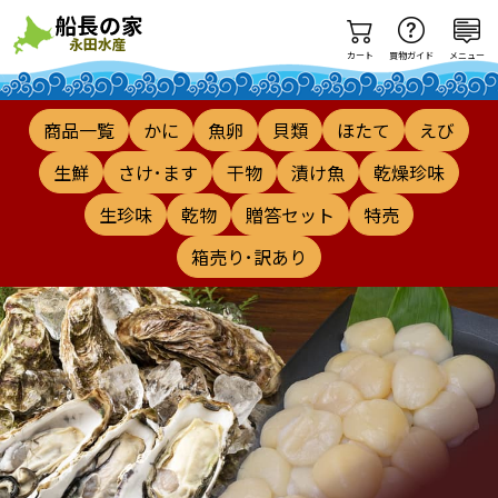
カート
買物ガイド
メニュー
商品一覧
かに
魚卵
貝類
ほたて
えび
生鮮
さけ･ます
干物
漬け魚
乾燥珍味
生珍味
乾物
贈答セット
特売
箱売り･訳あり