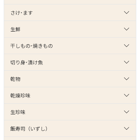
さけ･ます
生鮮
干しもの･焼きもの
切り身･漬け魚
乾物
乾燥珍味
生珍味
飯寿司（いずし）