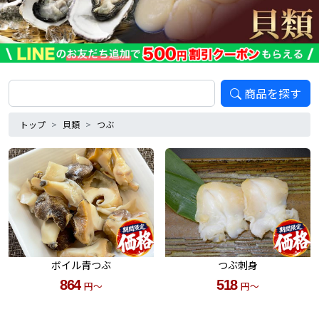
商品を探す
トップ
貝類
つぶ
ボイル青つぶ
つぶ刺身
864
518
円～
円～